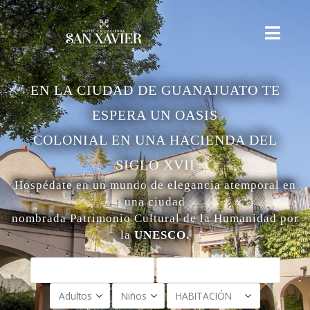
EN LA CIUDAD DE GUANAJUATO TE
ESPERA UN OASIS
COLONIAL EN UNA HACIENDA DEL
SIGLO XVII
Hospédate en un mundo de elegancia atemporal en
una ciudad
nombrada Patrimonio Cultural de la Humanidad por
la
UNESCO.